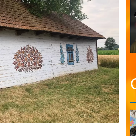
Dubaj – skazani
na sukces
14. kwietnia 2018