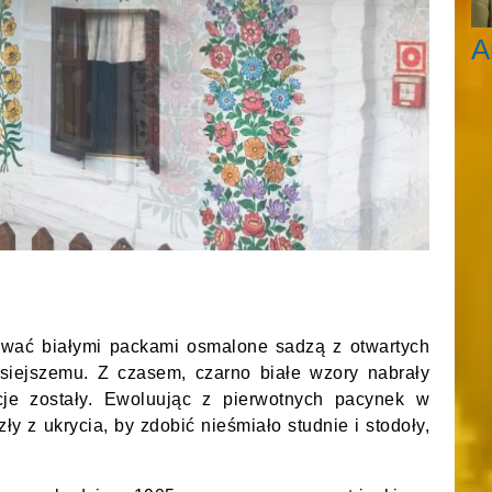
A
rować białymi packami osmalone sadzą z otwartych
isiejszemu. Z czasem, czarno białe wzory nabrały
cje zostały. Ewoluując z pierwotnych pacynek w
y z ukrycia, by zdobić nieśmiało studnie i stodoły,