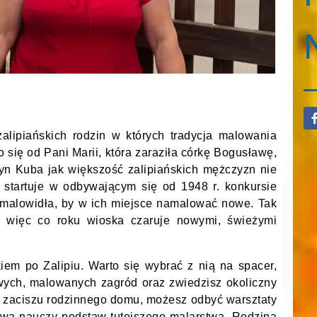
zalipiańskich rodzin w których tradycja malowania
 się od Pani Marii, która zaraziła córkę Bogusławę,
Syn Kuba jak większość zalipiańskich mężczyzn nie
, startuje w odbywającym się od 1948 r. konkursie
 malowidła, by w ich miejsce namalować nowe. Tak
, więc co roku wioska czaruje nowymi, świeżymi
iem po Zalipiu. Warto się wybrać z nią na spacer,
wych, malowanych zagród oraz zwiedzisz okoliczny
 w zaciszu rodzinnego domu, możesz odbyć warsztaty
awa nauczy podstaw tutejszego malarstwa. Rodzina