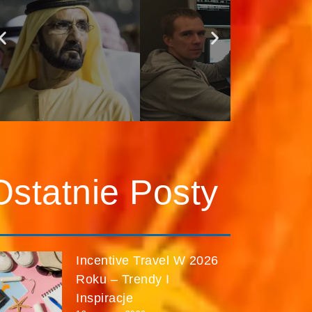
Adamem
Lewińskim,
kontrolerem ruchu
lotniczego.
7. kwietnia 2018 r.
Ostatnie Posty
Incentive Travel W 2026
Roku – Trendy I
Inspiracje