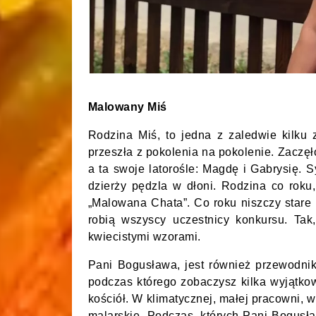
Malowany Miś
Rodzina Miś, to jedna z zaledwie kilku 
przeszła z pokolenia na pokolenie. Zaczęło
a ta swoje latorośle: Magdę i Gabrysię. 
dzierży pędzla w dłoni. Rodzina co roku
„Malowana Chata”. Co roku niszczy stare
robią wszyscy uczestnicy konkursu. Tak
kwiecistymi wzorami.
Pani Bogusława, jest również przewodnik
podczas którego zobaczysz kilka wyjątko
kościół. W klimatycznej, małej pracowni,
malarskie. Podczas, których Pani Bogusł