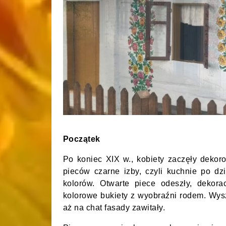
Początek
Po koniec XIX w., kobiety zaczęły deko
pieców czarne izby, czyli kuchnie po dz
kolorów. Otwarte piece odeszły, dekora
kolorowe bukiety z wyobraźni rodem. Wyszł
aż na chat fasady zawitały.