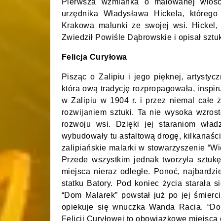
Pierwsza wzmianka o malowanej wiosce
urzędnika Władysława Hickela, którego 
Krakowa malunki ze swojej wsi. Hickel,
Zwiedził Powiśle Dąbrowskie i opisał szt
Felicja Curyłowa
Pisząc o Zalipiu i jego pięknej, artystyc
która ową tradycję rozpropagowała, inspiru
w Zalipiu w 1904 r. i przez niemal całe 
rozwijaniem sztuki. Ta nie wysoka wzrost
rozwoju wsi. Dzięki jej staraniom wład
wybudowały tu asfaltową drogę, kilkanaści
zalipiańskie malarki w stowarzyszenie “Wi
Przede wszystkim jednak tworzyła sztukę
miejsca nieraz odległe. Ponoć, najbardzi
statku Batory. Pod koniec życia starała 
“Dom Malarek” powstał już po jej śmier
opiekuje się wnuczka Wanda Racia. “Do
Felicji Curyłowej to obowiązkowe miejsca 