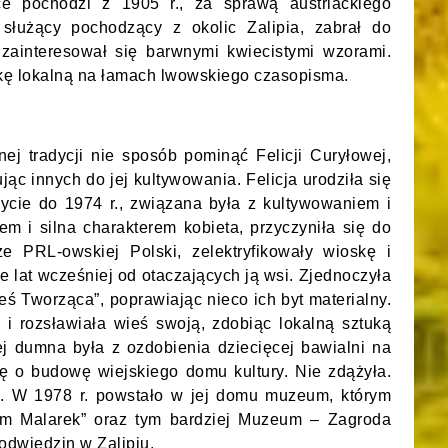
 pochodzi z 1905 r., za sprawą austriackiego
służący pochodzący z okolic Zalipia, zabrał do
 zainteresował się barwnymi kwiecistymi wzorami.
ukę lokalną na łamach lwowskiego czasopisma.
znej tradycji nie sposób pominąć Felicji Curyłowej,
jąc innych do jej kultywowania. Felicja urodziła się
życie do 1974 r., związana była z kultywowaniem i
em i silna charakterem kobieta, przyczyniła się do
ze PRL-owskiej Polski, zelektryfikowały wioskę i
e lat wcześniej od otaczających ją wsi. Zjednoczyła
eś Tworząca”, poprawiając nieco ich byt materialny.
 i rozsławiała wieś swoją, zdobiąc lokalną sztuką
ej dumna była z ozdobienia dziecięcej bawialni na
się o budowę wiejskiego domu kultury. Nie zdążyła.
ci. W 1978 r. powstało w jej domu muzeum, którym
m Malarek” oraz tym bardziej Muzeum – Zagroda
odwiedzin w Zalipiu.