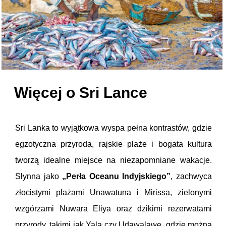
Więcej o Sri Lance
Sri Lanka to wyjątkowa wyspa pełna kontrastów, gdzie
egzotyczna przyroda, rajskie plaże i bogata kultura
tworzą idealne miejsce na niezapomniane wakacje.
Słynna jako
„Perła Oceanu Indyjskiego”
, zachwyca
złocistymi plażami Unawatuna i Mirissa, zielonymi
wzgórzami Nuwara Eliya oraz dzikimi rezerwatami
przyrody, takimi jak Yala czy Udawalawe, gdzie można