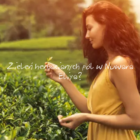
Zieleń herbacianych pól w Nuwara
Eliya?