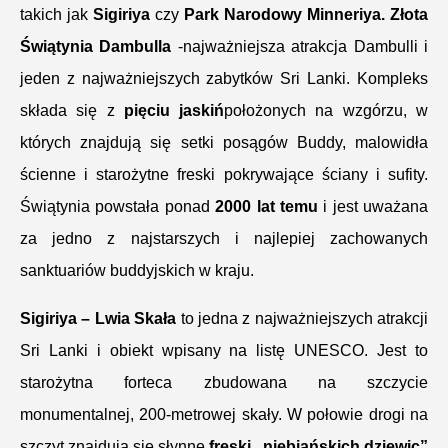
takich jak
Sigiriya
czy
Park Narodowy Minneriya. Złota
Świątynia Dambulla
-najważniejsza atrakcja Dambulli i
jeden z najważniejszych zabytków Sri Lanki. Kompleks
składa się z
pięciu jaskiń
położonych na wzgórzu, w
których znajdują się setki posągów Buddy, malowidła
ścienne i starożytne freski pokrywające ściany i sufity.
Świątynia powstała ponad
2000 lat temu
i jest uważana
za jedno z najstarszych i najlepiej zachowanych
sanktuariów buddyjskich w kraju.
Sigiriya – Lwia Skała
to jedna z najważniejszych atrakcji
Sri Lanki i obiekt wpisany na listę UNESCO. Jest to
starożytna forteca zbudowana na szczycie
monumentalnej, 200-metrowej skały. W połowie drogi na
szczyt znajdują się słynne
freski „niebiańskich dziewic”