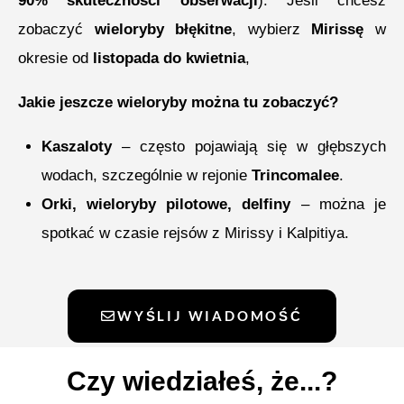
90% skuteczności obserwacji
). Jeśli chcesz
zobaczyć
wieloryby błękitne
, wybierz
Mirissę
w
okresie od
listopada do kwietnia
,
Jakie jeszcze wieloryby można tu zobaczyć?
Kaszaloty
– często pojawiają się w głębszych
wodach, szczególnie w rejonie
Trincomalee
.
Orki, wieloryby pilotowe, delfiny
– można je
spotkać w czasie rejsów z Mirissy i Kalpitiya.
WYŚLIJ WIADOMOŚĆ
Czy wiedziałeś, że...?