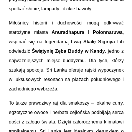
spotkać słonie, lamparty i dzikie bawoły.
Miłośnicy historii i duchowości mogą odkrywać
starożytne miasta
Anuradhapura i Polonnaruwa
,
wspinać się na legendarną
Lwią Skałę Sigiriya
lub
odwiedzić
Świątynię Zęba Buddy w Kandy
, jedno z
najważniejszych miejsc buddyzmu. Dla tych, którzy
szukają spokoju, Sri Lanka oferuje rajski wypoczynek
w luksusowych resortach na plażach południowego i
zachodniego wybrzeża.
To także prawdziwy raj dla smakoszy – lokalne curry,
egzotyczne owoce i herbata cejlońska podbijają serca
gości z całego świata. Dzięki całorocznemu klimatowi
tropikalnemu, Sri Lanka jest idealnym kierunkiem o